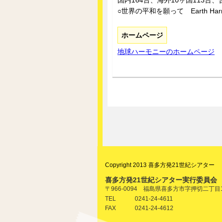
国内164台、海外10ヶ国113台、
○世界の平和を願って Earth Harm
ホームページ
地球ハーモニーのホームページ
Copyright 2013 喜多方発21世紀シアター
喜多方発21世紀シアター実行委員会
〒966-0094 福島県喜多方市字押切二丁
0241-24-4611
TEL
0241-24-4612
FAX