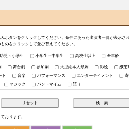
込みボタンをクリックしてください。条件にあった出演者一覧が表示さ
のものをクリックして並び替えてください。
幼児～小学生
小学生～中学生
高校生以上
全年齢
劇
舞台劇
参加劇
大型絵本人形劇
影絵
紙芝
ート
音楽
パフォーマンス
エンターテイメント
寄
マジック
パントマイム
語り
しております。