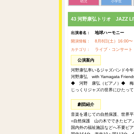
幼児
小学生
43 河野康弘トリオ JAZZ LI
地球ハーモニー
出演者名：
8月8日(土）16:0
開演情報：
ライブ・コンサート
カテゴリ：
公演案内
河野康弘率いるジャズバンド今年
河野康弘 with Yamagata Friend
◆ 河野 康弘（ピアノ）◆ 梅
じっくりジャズの世界にひたって
劇団紹介
音楽を通じての自然保護、世界平
○自然保護 山の木でできたピア
国内外の福祉施設などへ不要ピア