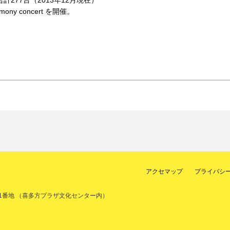
合計277台（2013年12月現在）
ony concert を開催。
アクセマップ
プライバシ
目1番地 （喜多方プラザ文化センター内）