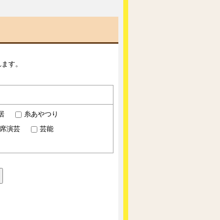
れます。
居
糸あやつり
席演芸
芸能