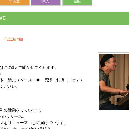
中高生
大人
全般
VE
0〜 千草幼稚園
はこの3人で聞かせてくれます。
s
木 清夫（ベース）◆ 長澤 利博（ドラム）
ください。
和の活動をしています。
ノのリリース。
ノをリニューアルして届けています。