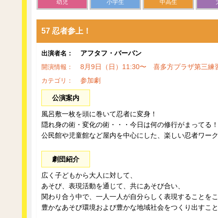
幼児
小学生
中高生
57 忍者参上！
アフタフ・バーバン
出演者名：
8月9日（日）11:30〜 喜多方プラザ第三練
開演情報：
参加劇
カテゴリ：
公演案内
風呂敷一枚を頭に巻いて忍者に変身！
隠れ身の術・変化の術・・・今日は何の修行がまってる
公民館や児童館など屋内を中心にした、楽しい忍者ワー
劇団紹介
広く子どもから大人に対して、
あそび、表現活動を通じて、共にあそび合い、
関わり合う中で、一人一人が自分らしく表現することを
豊かなあそび環境および豊かな地域社会をつくり出すこ