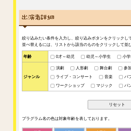
絞り込みたい条件を入力し、絞り込みボタンをクリックし
並べ替えるには、リストから該当のものをクリックして並
年齢
0才～幼児
幼児～小学生
小学
演劇
人形劇
舞台劇
参
ジャンル
ライブ・コンサート
音楽
パ
ワークショップ
マジック
パ
プラグラム名の色は対象年齢を表しております。