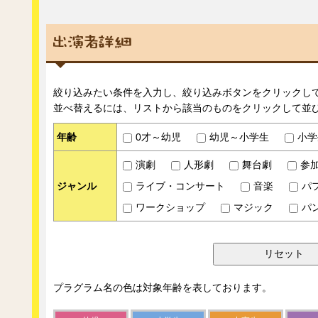
絞り込みたい条件を入力し、絞り込みボタンをクリックし
並べ替えるには、リストから該当のものをクリックして並
年齢
0才～幼児
幼児～小学生
小学
演劇
人形劇
舞台劇
参
ジャンル
ライブ・コンサート
音楽
パ
ワークショップ
マジック
パ
プラグラム名の色は対象年齢を表しております。