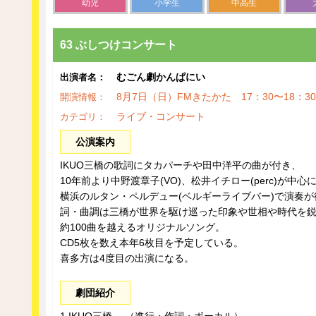
幼児
小学生
中高生
63 ぶしつけコンサート
むごん劇かんぱにい
出演者名：
8月7日（日）FMきたかた 17：30〜18：
開演情報：
ライブ・コンサート
カテゴリ：
公演案内
IKUO三橋の歌詞にタカパーチや田中洋平の曲が付き、
10年前より中野渡章子(VO)、松井イチロー(perc)が中心
横浜のルタン・ペルデュー(ベルギーライブバー)で演奏
詞・曲調は三橋が世界を駆け巡った印象や世相や時代を
約100曲を越えるオリジナルソング。
CD5枚を数え本年6枚目を予定している。
喜多方は4度目の出演になる。
劇団紹介