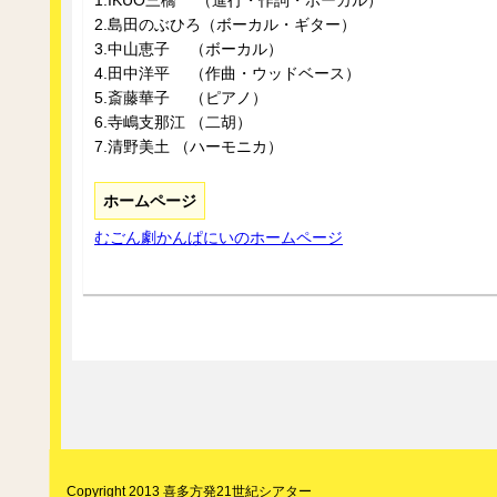
1.IKUO三橋 （進行・作詞・ボーカル）
2.島田のぶひろ（ボーカル・ギター）
3.中山恵子 （ボーカル）
4.田中洋平 （作曲・ウッドベース）
5.斎藤華子 （ピアノ）
6.寺嶋支那江 （二胡）
7.清野美土 （ハーモニカ）
ホームページ
むごん劇かんぱにいのホームページ
Copyright 2013 喜多方発21世紀シアター