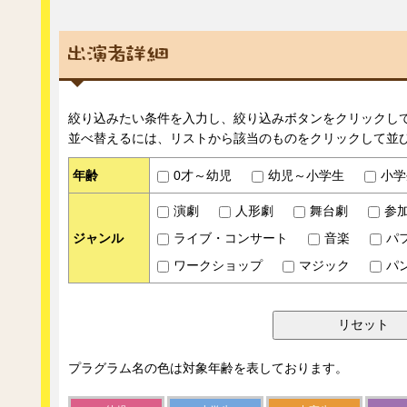
絞り込みたい条件を入力し、絞り込みボタンをクリックし
並べ替えるには、リストから該当のものをクリックして並
年齢
0才～幼児
幼児～小学生
小学
演劇
人形劇
舞台劇
参
ジャンル
ライブ・コンサート
音楽
パ
ワークショップ
マジック
パ
プラグラム名の色は対象年齢を表しております。