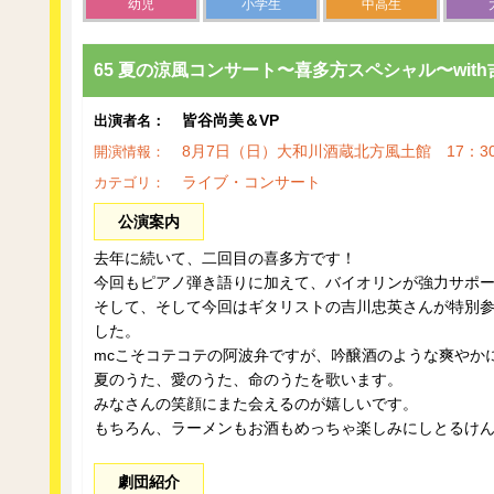
幼児
小学生
中高生
65 夏の涼風コンサート〜喜多方スペシャル〜wit
皆谷尚美＆VP
出演者名：
8月7日（日）大和川酒蔵北方風土館 17：30
開演情報：
ライブ・コンサート
カテゴリ：
公演案内
去年に続いて、二回目の喜多方です！
今回もピアノ弾き語りに加えて、バイオリンが強力サポ
そして、そして今回はギタリストの吉川忠英さんが特別
した。
mcこそコテコテの阿波弁ですが、吟醸酒のような爽やか
夏のうた、愛のうた、命のうたを歌います。
みなさんの笑顔にまた会えるのが嬉しいです。
もちろん、ラーメンもお酒もめっちゃ楽しみにしとるけ
劇団紹介