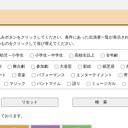
込みボタンをクリックしてください。条件にあった出演者一覧が表示さ
のものをクリックして並び替えてください。
幼児～小学生
小学生～中学生
高校生以上
全年齢
劇
舞台劇
参加劇
大道芸
影絵
紙芝居
ート
音楽
パフォーマンス
エンターテイメント
寄
マジック
パントマイム
語り
ミュージカル
しております。