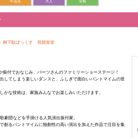
中高生
大人
全般
ー
0～ 桐下駄ぼっくす 視聴覚室
導や振付でおなじみ、パーツさんのファミリーショーステージ！
出してしまう楽しいダンスと、ふしぎで面白いパントマイムの世
しかな技術は、家族みんなでお楽しみいただけます。
塚歌劇団などを手掛ける人気演出振付家。
で創るパントマイムに独創性の高い演出を加えた作品で注目を集