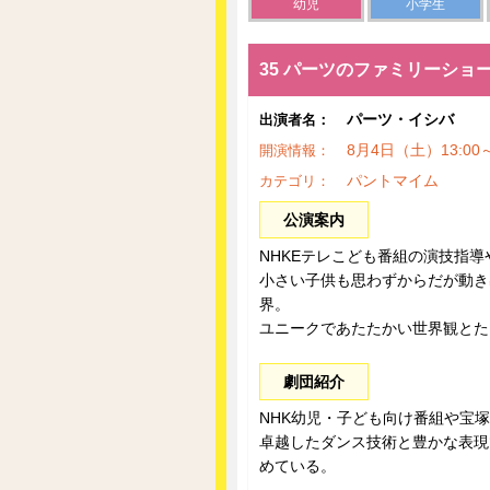
幼児
小学生
35 パーツのファミリーショ
パーツ・イシバ
出演者名：
8月4日（土）13:0
開演情報：
パントマイム
カテゴリ：
公演案内
NHKEテレこども番組の演技指
小さい子供も思わずからだが動き
界。
ユニークであたたかい世界観とた
劇団紹介
NHK幼児・子ども向け番組や宝
卓越したダンス技術と豊かな表現
めている。