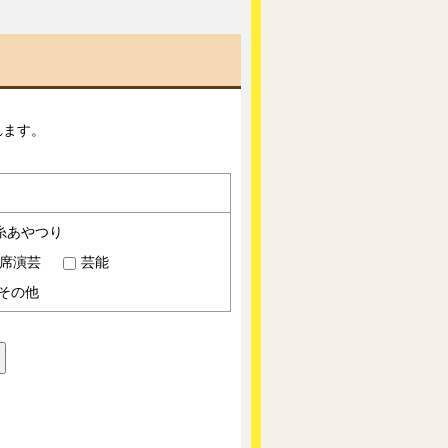
れます。
糸あやつり
席演芸
芸能
その他