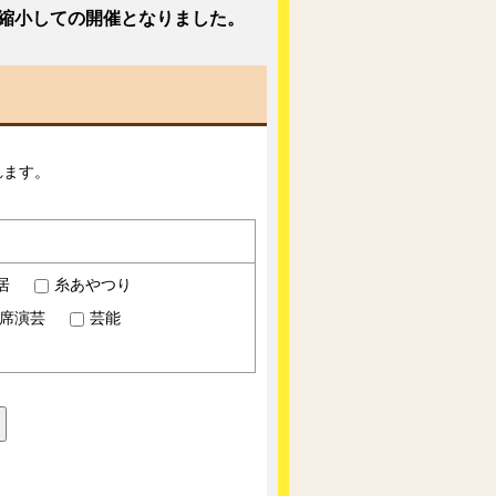
を縮小しての開催となりました。
れます。
居
糸あやつり
席演芸
芸能