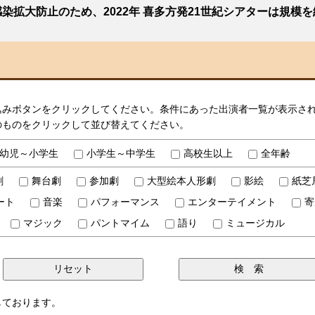
染拡大防止のため、2022年 喜多方発21世紀シアターは規模
込みボタンをクリックしてください。条件にあった出演者一覧が表示さ
のものをクリックして並び替えてください。
幼児～小学生
小学生～中学生
高校生以上
全年齢
劇
舞台劇
参加劇
大型絵本人形劇
影絵
紙芝
ート
音楽
パフォーマンス
エンターテイメント
寄
マジック
パントマイム
語り
ミュージカル
しております。