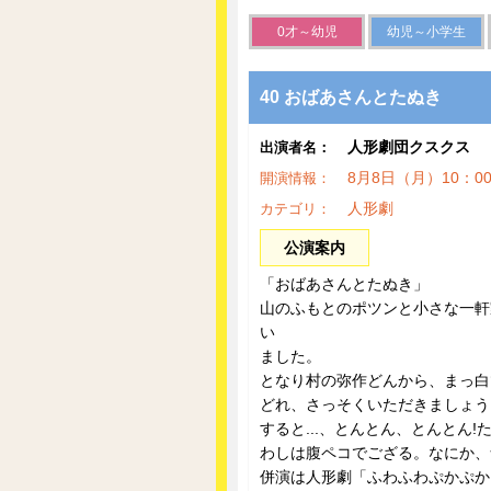
0才～幼児
幼児～小学生
40 おばあさんとたぬき
人形劇団クスクス
出演者名：
8月8日（月）10：
開演情報：
人形劇
カテゴリ：
公演案内
「おばあさんとたぬき」
山のふもとのポツンと小さな一軒
い
ました。
となり村の弥作どんから、まっ白
どれ、さっそくいただきましょう
すると...、とんとん、とんとん
わしは腹ペコでござる。なにか、
併演は人形劇「ふわふわぷかぷか