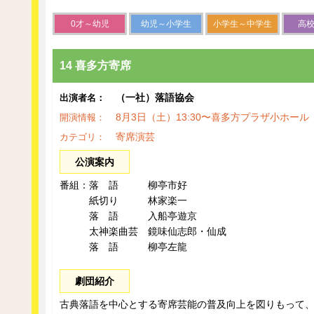
0才～幼児
幼児～小学生
小学生～中学生
高
14 喜多方寄席
（一社）落語協会
出演者名：
8月3日（土）13:30〜喜多方プラザ小ホール
開演情報：
寄席演芸
カテゴリ：
公演案内
番組：落 語 柳亭市好
紙切り 林家楽一
落 語 入船亭遊京
太神楽曲芸 鏡味仙志郎・仙成
落 語 柳亭左龍
劇団紹介
古典落語を中心とする寄席芸能の普及向上を図りもって