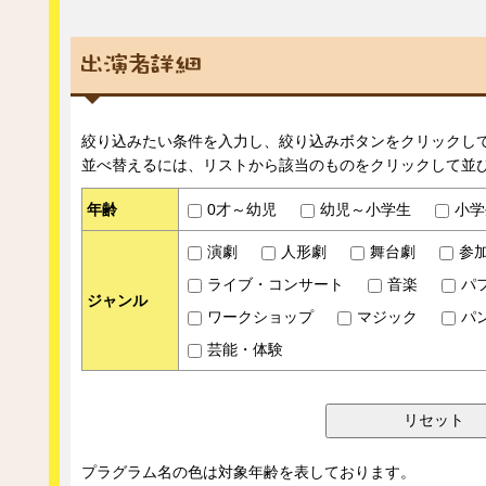
絞り込みたい条件を入力し、絞り込みボタンをクリックし
並べ替えるには、リストから該当のものをクリックして並
年齢
0才～幼児
幼児～小学生
小学
演劇
人形劇
舞台劇
参
ライブ・コンサート
音楽
パ
ジャンル
ワークショップ
マジック
パ
芸能・体験
プラグラム名の色は対象年齢を表しております。